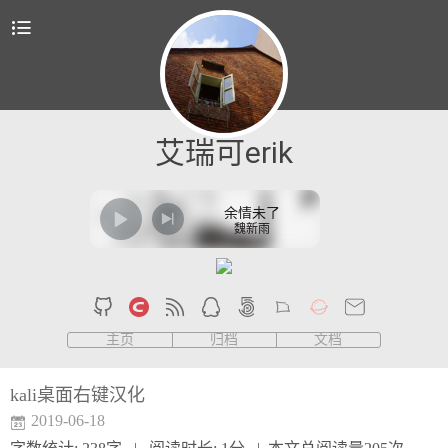
艾瑞可erik
余情未了
魏新雨
主页
归档
文档
kali桌面右键汉化
2019-06-18