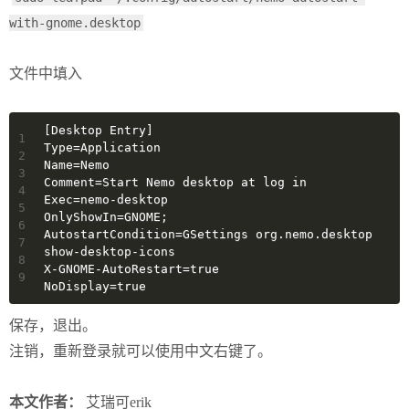
with-gnome.desktop
文件中填入
[Desktop Entry]
1
Type=Application
2
Name=Nemo
3
Comment=Start Nemo desktop at log in
4
Exec=nemo-desktop
5
OnlyShowIn=GNOME;
6
AutostartCondition=GSettings org.nemo.desktop 
7
show-desktop-icons
8
X-GNOME-AutoRestart=true
9
NoDisplay=true
保存，退出。
注销，重新登录就可以使用中文右键了。
本文作者：
艾瑞可erik