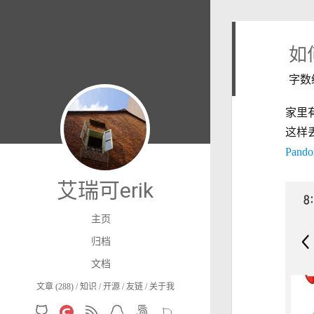
如
字数
家里
这样
Pando
艾瑞可erik
主页
归档
文档
文章 (288)
知识
开源
友链
关于我