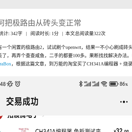
何把极路由从砖头变正常
统计:
342字
|
阅读时长:
1分
| 本文总阅读量
322
次
有一个闲置的极路由2，试试刷个openwrt，结果一不小心刷成
丢了，再弄个查查咸鱼，二手的都要100多。果断找找解决办法
raBox
，根据这篇文章，到万能的淘宝买了CH341A编程器 + 烧