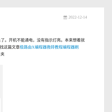
2022-12-14
砖头了。开机不能通电，没有指示灯亮。本来想着就
。找这篇文章
极路由X编程器救砖教程编程器刷
录夹