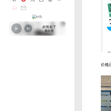
余情未了
魏新雨
价格