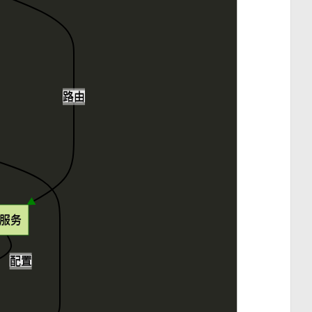
路由
服务
配置