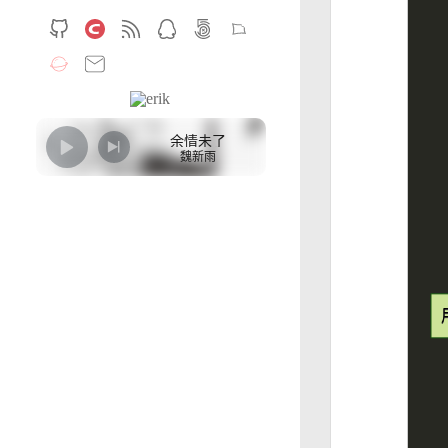
余情未了
魏新雨