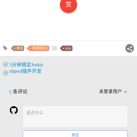
赏
算法
数据随机化
php
5分钟搞定Jenkis
xhprof插件开发
0
条评论
未登录用户
预览