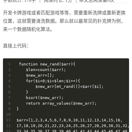
字数统计:
178字
|
阅读时长:
1分
| 本文总阅读量
0
次
开发卡牌游戏或者匹配游戏等等，需要重新洗牌或重新更换
位置，这就需要清洗数据。那么就以最常见的扑克牌为例，
来一个数据随机化算法。
直接上代码：
1
 function new_rand($arr){
2
    $len=count($arr);
3
    $new_arr=[];
4
    for($i=0;$i<$len;$i++){
5
        $new_arr[mt_rand()]=$arr[$i];
6
    }
7
    ksort($new_arr);
8
    return array_values($new_arr);
9
}
10
11
$arr=[1,2,3,4,5,6,7,8,9,10,11,12,13,14,15,16,
12
17,18,19,20,21,22,23,24,25,26,27,28,29,30,31,32,
13
33,34,35,36,37,38,39,40,41,42,43,44,45,46,47,48,